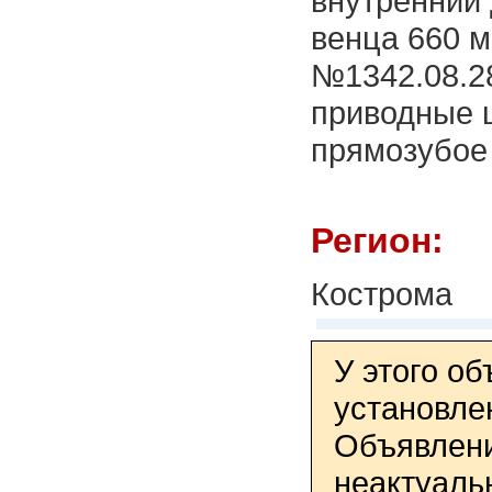
внутренний
венца 660 
№1342.08.28
приводные ш
прямозубое
Регион:
Кострома
У этого о
установле
Объявлени
неактуаль