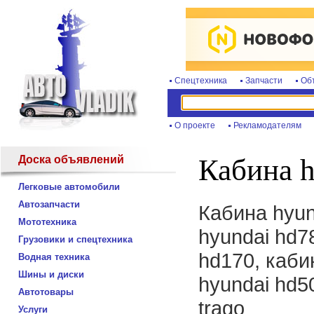
Спецтехника
Запчасти
Об
О проекте
Рекламодателям
Доска объявлений
Кабина h
Легковые автомобили
Автозапчасти
Кабина hyun
Мототехника
hyundai hd7
Грузовики и спецтехника
hd170, каби
Водная техника
Шины и диски
hyundai hd5
Автотовары
trago
Услуги