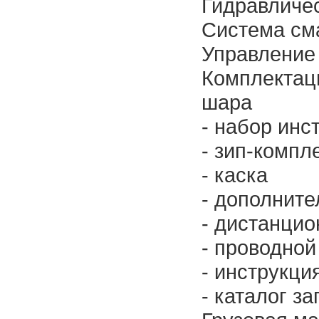
Гидравличе
Система см
Управление
Комплектац
шара
- набор инс
- зип-компл
- каска
- дополните
- дистанцио
- проводной
- инструкци
- каталог з