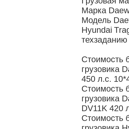
Грузовая м
Марка Daewo
Модель Daew
Hyundai Tra
техзаданию
Cтоимость 
грузовика D
450 л.с. 10*
Cтоимость 
грузовика D
DV11K 420 л
Cтоимость 
грузовика Hy