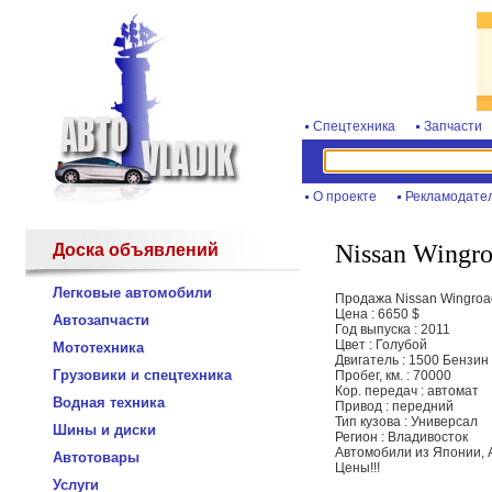
Спецтехника
Запчасти
О проекте
Рекламодате
Nissan Wingr
Доска объявлений
Легковые автомобили
Продажа Nissan Wingroa
Цена : 6650 $
Автозапчасти
Год выпуска : 2011
Цвет : Голубой
Мототехника
Двигатель : 1500 Бензин
Грузовики и спецтехника
Пробег, км. : 70000
Кор. передач : автомат
Водная техника
Привод : передний
Тип кузова : Универсал
Шины и диски
Регион : Владивосток
Автомобили из Японии, 
Автотовары
Цены!!!
Услуги