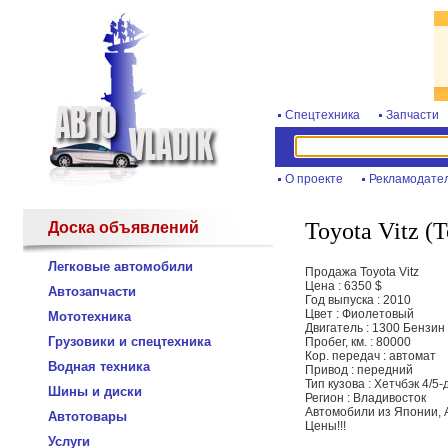
Спецтехника
Запчасти
О проекте
Рекламодате
Toyota Vitz (
Доска объявлений
Легковые автомобили
Продажа Toyota Vitz
Цена : 6350 $
Автозапчасти
Год выпуска : 2010
Цвет : Фиолетовый
Мототехника
Двигатель : 1300 Бензин
Грузовики и спецтехника
Пробег, км. : 80000
Кор. передач : автомат
Водная техника
Привод : передний
Тип кузова : Хетчбэк 4/5
Шины и диски
Регион : Владивосток
Автомобили из Японии, 
Автотовары
Цены!!!
Услуги