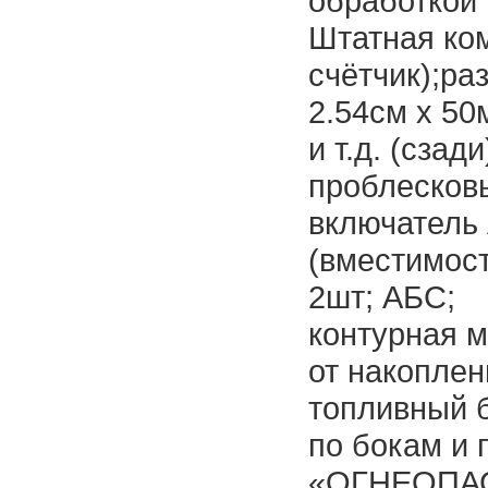
обработкой
Штатная ко
счётчик);ра
2.54см x 50
и т.д. (сзади
проблесковы
включатель 
(вместимост
2шт; АБС;
контурная 
от накоплен
топливный 
по бокам и 
«ОГНЕОПА