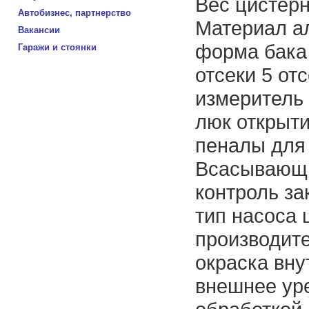
Вес цистерн
Автобизнес, партнерство
Материал а
Вакансии
форма бака
Гаражи и стоянки
отсеки 5 от
измеритель
люк открыт
пеналы для 
Всасывающие
контроль за
тип насоса
производите
окраска вну
внешнее ур