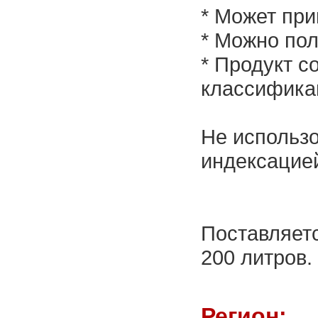
* Может при
* Можно пол
* Продукт с
классифика
Не использо
индексацие
Поставляетс
200 литров.
Регион: