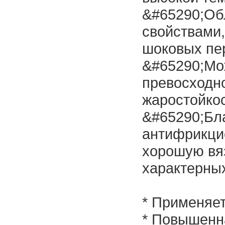
&#65290;Об
свойствами,
шоковых пе
&#65290;Мо
превосходно
жаростойко
&#65290;Бл
антифрикци
хорошую вяз
характерных
* Применяет
* Повышенн