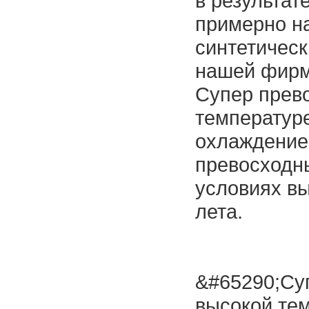
в результат
примерно н
синтетическ
нашей фирм
Супер прево
температуре
охлаждение
превосходн
условиях вы
лета.
&#65290;Суп
высокой те