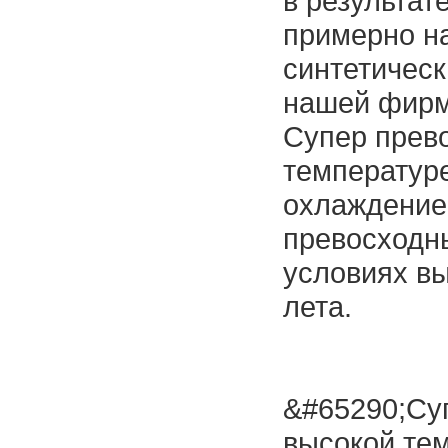
в результат
примерно н
синтетическ
нашей фирм
Супер прево
температуре
охлаждение
превосходн
условиях вы
лета.
&#65290;Суп
высокой те