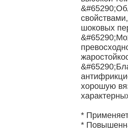
&#65290;Об
свойствами,
шоковых пе
&#65290;Мо
превосходно
жаростойко
&#65290;Бл
антифрикци
хорошую вяз
характерных
* Применяет
* Повышенн