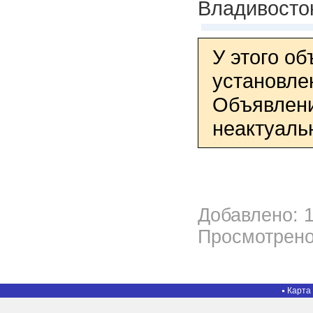
Владивосто
У этого о
установле
Объявлени
неактуаль
Добавлено: 1
Просмотрено
Карта