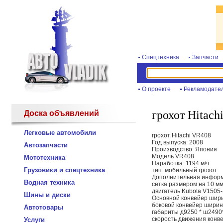
Спецтехника
Запчасти
О проекте
Рекламодате
грохот Hitach
Доска объявлений
Легковые автомобили
грохот Hitachi VR408
Год выпуска: 2008
Автозапчасти
Производство: Япония
Модель VR408
Мототехника
Наработка: 1194 м/ч
Грузовики и спецтехника
тип: мобильный грохот
Дополнительная информ
Водная техника
сетка размером на 10 мм;
двигатель Kubota V1505-
Шины и диски
Основной конвейер шири
боковой конвейер ширина
Автотовары
габариты д9250 * ш2490
скорость движения конве
Услуги