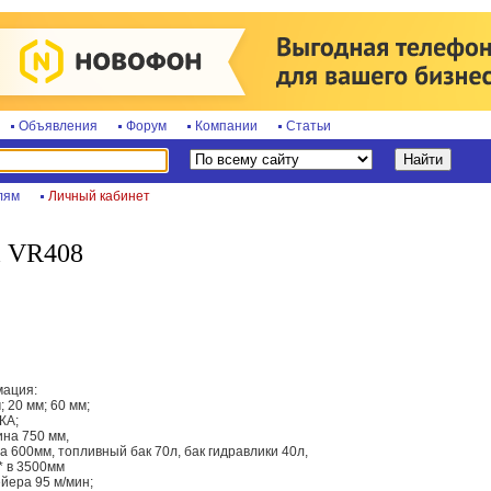
Объявления
Форум
Компании
Статьи
лям
Личный кабинет
i VR408
ация:
 20 мм; 60 мм;
КА;
на 750 мм,
 600мм, топливный бак 70л, бак гидравлики 40л,
* в 3500мм
йера 95 м/мин;