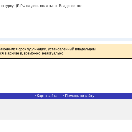
по курсу ЦБ РФ на день оплаты в г. Владивостоке
закончился срок публикации, установленный владельцем.
я в архиве и, возможно, неактуально.
Карта сайта
Помощь по сайту