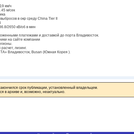
19 км/ч
.45 м/сек
ика
ыбросов в окр среду China Tier II
4
6.8/2650 кВ/об в мин
моженными платежами и доставкой до порта Владивосток.
ики на сайте компании
егионы.
расчет, лизинг.
А» Владивосток, Busan (Южная Корея ).
закончился срок публикации, установленный владельцем.
я в архиве и, возможно, неактуально.