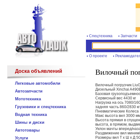
Спецтехника
Запчасти
О проекте
Рекламодате
Вилочный пог
Доска объявлений
Легковые автомобили
Вилочный погрузчик LiuG
Дизельный Xinchai A49
Автозапчасти
Базовая грузоподъемнос
Сервисный вес 4430 кг
Мототехника
Нагрузка на ось 7080/160
Грузовики и спецтехника
задняя часть 860/2830 кг
Пневматические Колеса 
Водная техника
Макс высота вил 3000 м
Высота прямая в спущен
Шины и диски
высота, в прямом, выдв
Уклон мачты вперед/наза
Автотовары
Раздвижение вил миним/
Размеры вил Т х Ш х Д 50
Услуги