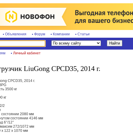
Объявления
Форум
Компании
Статьи
лям
Личный кабинет
рузчик LiuGong CPCD35, 2014 г.
ong CPCD35, 2014 г.
0BPG
ть 3500 кг
0 кг
2/2
м
 состоянии 2080 мм
инутом состоянии 4146 мм
д 6°/12°
максим 272/1072 мм
 х 122 х 1070 мм