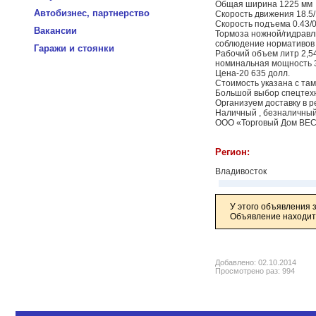
Общая ширина 1225 мм
Автобизнес, партнерство
Скорость движения 18.5/
Скорость подъема 0.43/0
Вакансии
Тормоза ножной/гидравл
соблюдение нормативов в
Гаражи и стоянки
Рабочий объем литр 2,5
номинальная мощность 3
Цена-20 635 долл.
Стоимость указана с та
Большой выбор спецтехн
Организуем доставку в р
Наличный , безналичный 
ООО «Торговый Дом ВЕСТ
Регион:
Владивосток
У этого объявления 
Объявление находитс
Добавлено: 02.10.2014
Просмотрено раз: 994