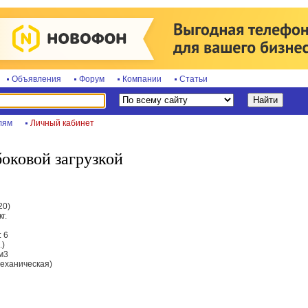
Объявления
Форум
Компании
Статьи
лям
Личный кабинет
боковой загрузкой
20)
г.
 6
.)
м3
механическая)