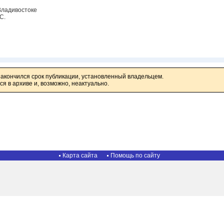
Владивостоке
С.
закончился срок публикации, установленный владельцем.
я в архиве и, возможно, неактуально.
Карта сайта
Помощь по сайту