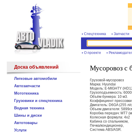
Спецтехника
Запчасти
О проекте
Рекламодате
Мусоровоз с 
Доска объявлений
Легковые автомобили
Грузовой-мусоровоз
Марка: Hyundai
Автозапчасти
Модель: E-MIGHTY (HD1
Грузоподъемность: 6000к
Мототехника
Объём бункера: 10 м3.
Грузовики и спецтехника
Коэффициент прессовки:
Двигатель: D6GA (255 л/с
Водная техника
Объем двигателя: 5899с
Коробка передач: МТ7 (
Шины и диски
Колесная формула: 4х2
Кабина со спальником,
Автотовары
Печка/кондиционер,
Система ABS/ASR.
Услуги