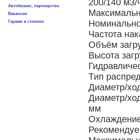
200/140 м3/
Автобизнес, партнерство
Максимальн
Вакансии
Номинально
Гаражи и стоянки
Частота нак
Объём загру
Высота загр
Гидравличе
Тип распред
Диаметр/хо
Диаметр/хо
мм
Охлаждение
Рекомендуе