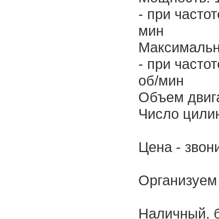
- при часто
мин
Максимальн
- при часто
об/мин
Объем двига
Число цилин
Цена - звон
Организуем 
Наличный, б