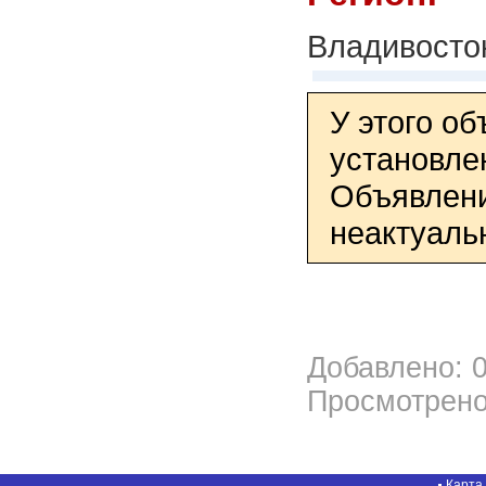
Владивосто
У этого о
установле
Объявлени
неактуаль
Добавлено: 0
Просмотрено
Карта