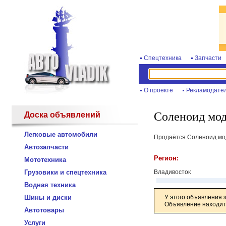
Спецтехника
Запчасти
О проекте
Рекламодате
Соленоид мод
Доска объявлений
Легковые автомобили
Продаётся Соленоид мод
Автозапчасти
Регион:
Мототехника
Грузовики и спецтехника
Владивосток
Водная техника
Шины и диски
У этого объявления 
Объявление находитс
Автотовары
Услуги