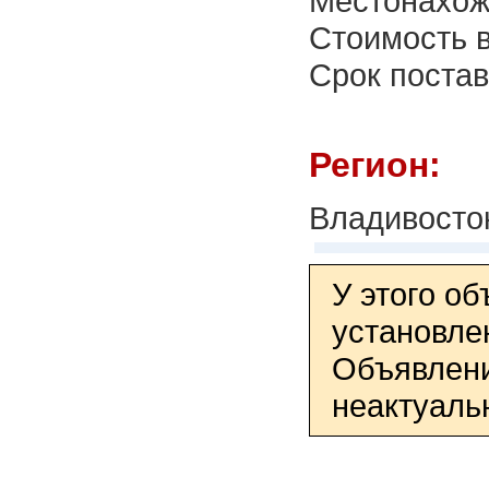
Местонахож
Стоимость в
Срок постав
Регион:
Владивосто
У этого о
установле
Объявлени
неактуаль