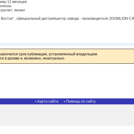
нику 12 месяцев
регионы
расчет, лизинг
Восток" , официальный дистрибьютор завода - производителя ZOOMLION-CIF
закончился срок публикации, установленный владельцем.
я в архиве и, возможно, неактуально.
Карта сайта
Помощь по сайту