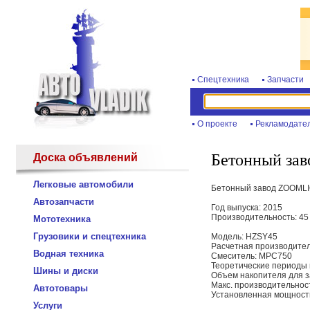
Спецтехника
Запчасти
О проекте
Рекламодате
Бетонный за
Доска объявлений
Легковые автомобили
Бетонный завод ZOOML
Автозапчасти
Год выпуска: 2015
Производительность: 45
Мототехника
Грузовики и спецтехника
Модель: HZSY45
Расчетная производитель
Водная техника
Смеситель: MPC750
Теоретические периоды 
Шины и диски
Объем накопителя для з
Макс. производительност
Автотовары
Установленная мощность
Услуги