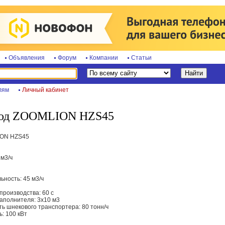
Объявления
Форум
Компании
Статьи
лям
Личный кабинет
вод ZOOMLION HZS45
ION HZS45
 м3/ч
ность: 45 м3/ч
производства: 60 с
аполнителя: 3х10 м3
ь шнекового транспортера: 80 тонн/ч
: 100 кВт