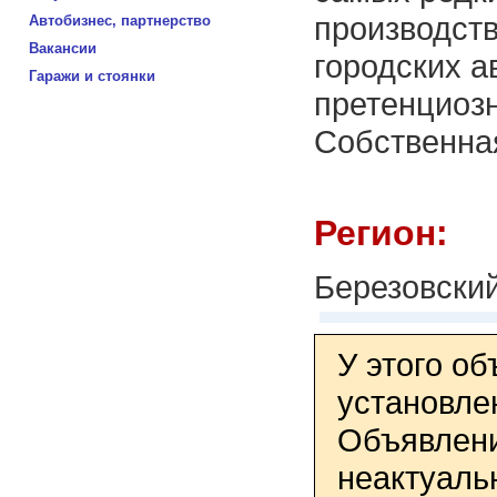
производст
Автобизнес, партнерство
Вакансии
городских а
Гаражи и стоянки
претенциоз
Собственная
Регион:
Березовский
У этого о
установле
Объявлени
неактуаль