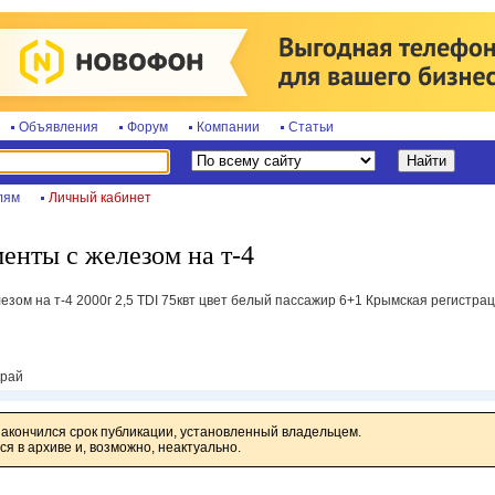
Объявления
Форум
Компании
Статьи
лям
Личный кабинет
енты с железом на т-4
зом на т-4 2000г 2,5 TDI 75квт цвет белый пассажир 6+1 Крымская регистра
край
закончился срок публикации, установленный владельцем.
я в архиве и, возможно, неактуально.