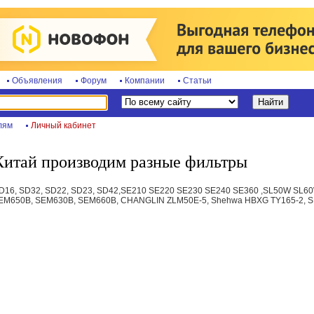
Объявления
Форум
Компании
Статьи
лям
Личный кабинет
Китай производим разные фильтры
SD16, SD32, SD22, SD23, SD42,SE210 SE220 SE230 SE240 SE360 ,SL50W SL60W,
SEM650B, SEM630B, SEM660B, CHANGLIN ZLM50E-5, Shehwa HBXG TY165-2, SD