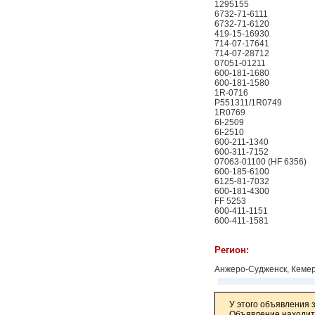
1295155
6732-71-6111
6732-71-6120
419-15-16930
714-07-17641
714-07-28712
07051-01211
600-181-1680
600-181-1580
1R-0716
P551311/1R0749
1R0769
6I-2509
6I-2510
600-211-1340
600-311-7152
07063-01100 (HF 6356)
600-185-6100
6125-81-7032
600-181-4300
FF 5253
600-411-1151
600-411-1581
Регион:
Анжеро-Судженск, Кемер
У этого объявления 
Объявление находитс