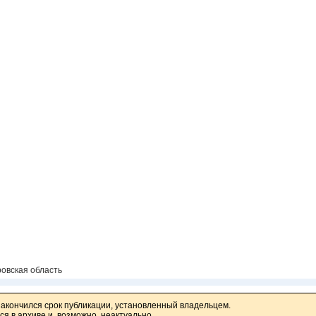
овская область
закончился срок публикации, установленный владельцем.
я в архиве и, возможно, неактуально.