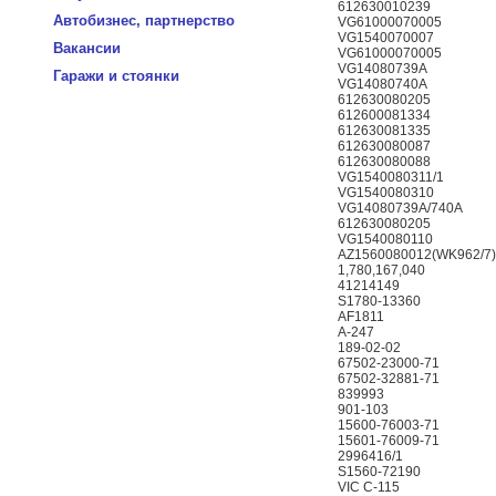
612630010239
Автобизнес, партнерство
VG61000070005
VG1540070007
Вакансии
VG61000070005
VG14080739А
Гаражи и стоянки
VG14080740А
612630080205
612600081334
612630081335
612630080087
612630080088
VG1540080311/1
VG1540080310
VG14080739A/740A
612630080205
VG1540080110
AZ1560080012(WK962/7
1,780,167,040
41214149
S1780-13360
AF1811
А-247
189-02-02
67502-23000-71
67502-32881-71
839993
901-103
15600-76003-71
15601-76009-71
2996416/1
S1560-72190
VIC C-115