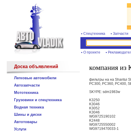
Спецтехника
Запчасти
О проекте
Рекламодате
компания из 
Доска объявлений
Легковые автомобили
фильтры на на Shantui 
PC300, PC360, PC400, 
Автозапчасти
SKYPE: sdm1983w
Мототехника
Грузовики и спецтехника
K3250
K3046
Водная техника
K3052
K3046
Шины и диски
WG9725190102
K2448
Автотовары
WG9725550002
WG9719470033-1
Услуги