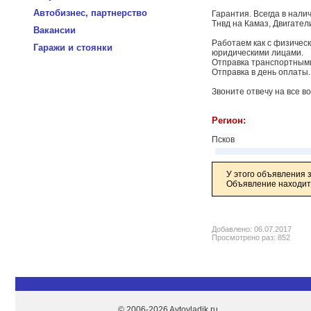
Автобизнес, партнерство
Гарантия. Всегда в нали
Тнвд на Камаз, Двигател
Вакансии
Работаем как с физическ
Гаражи и стоянки
юридическими лицами.
Отправка транспортным
Отправка в день оплаты
Звоните отвечу на все в
Регион:
Псков
У этого объявления 
Объявление находитс
Добавлено: 06.07.2017
Просмотрено раз: 852
© 2006-2026 Avtovladik.ru