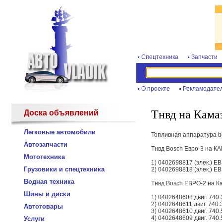
Спецтехника
Запчасти
О проекте
Рекламодате
Тнвд на Камаз
Доска объявлений
Легковые автомобили
Топливная аппаратура b
Автозапчасти
Тнвд Bosch Евро-3 на КА
Мототехника
1) 0402698817 (элек.) ЕВ
Грузовики и спецтехника
2) 0402698818 (элек.) ЕВ
Водная техника
Тнвд Bosch ЕВРО-2 на К
Шины и диски
1) 0402648608 двиг. 740.3
2) 0402648611 двиг. 740.3
Автотовары
3) 0402648610 двиг. 740.5
4) 0402648609 двиг. 740.5
Услуги