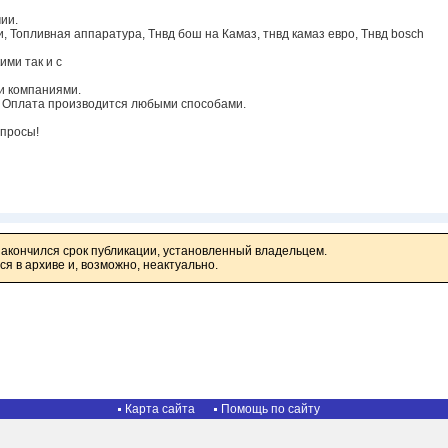
чии.
и, Топливная аппаратура, Тнвд бош на Камаз, тнвд камаз евро, Тнвд bosch
ими так и с
и компаниями.
. Оплата производится любыми способами.
опросы!
закончился срок публикации, установленный владельцем.
я в архиве и, возможно, неактуально.
Карта сайта
Помощь по сайту