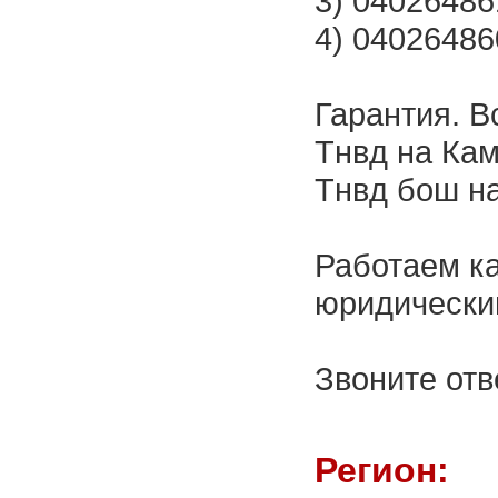
3) 040264861
4) 040264860
Гарантия. В
Тнвд на Кам
Тнвд бош на
Работаем ка
юридически
Звоните отв
Регион: