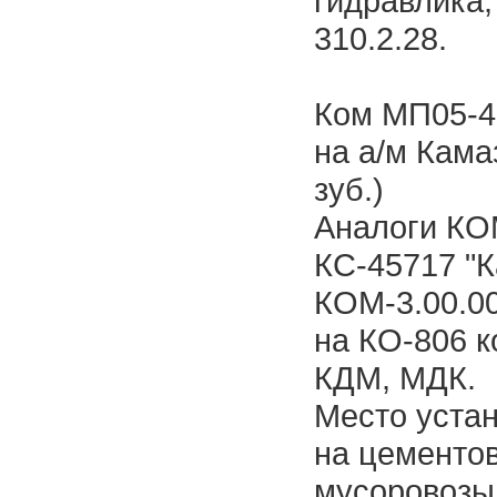
гидравлика,
310.2.28.
Ком МП05-42
на а/м Кама
зуб.)
Аналоги КО
КС-45717 "К
КОМ-3.00.00
на КО-806 
КДМ, МДК.
Место устан
на цементо
мусоровозы