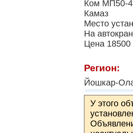
Ком МП50-42
Камаз
Место устан
На автокран
Цена 18500 
Регион:
Йошкар-Ол
У этого о
установле
Объявлени