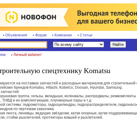
Объявления
Форум
Компании
Статьи
лям
Личный кабинет
строительную спецтехнику Komatsu
руется на поставках запчастей и расходных материалов для строительной с
рейских брендов Komatsu, Hitachi, Kobelco, Doosan, Hyundai, Samsung.
запчастей:
оршневая группа, гильзы, вкладыши, коленвалы, распредвалы, ремкомплекты 
, ТНВД и их комплектующие, плунжерные пары и т.д
кой системы: гидромоторы, гидроцилиндры, гидрораспределители, гидронасос
индров по чертежам заказчика.
чная лента, ленивцы, ведущие звёздочки, катки опорные, катки поддерживающие
ели, стойки рыхлителей, протекторы ковшей и рыхлителей.