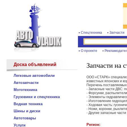
Спецтехника
Запчасти
О проекте
Рекламодате
Запчасти на 
Доска объявлений
Легковые автомобили
ООО «СТАРК» специализи
известных японских и ко
Автозапчасти
Перечень поставляемых 
- Запасные части ДВС: п
Мототехника
- Форсунки, распылители
Грузовики и спецтехника
- Элементы гидравличес
- Изготовление гидроцил
Водная техника
- Ходовая часть: гусени
- Ножи, коронки, рыхлит
Шины и диски
- Другие запасные части
Автотовары
Регион:
Услуги