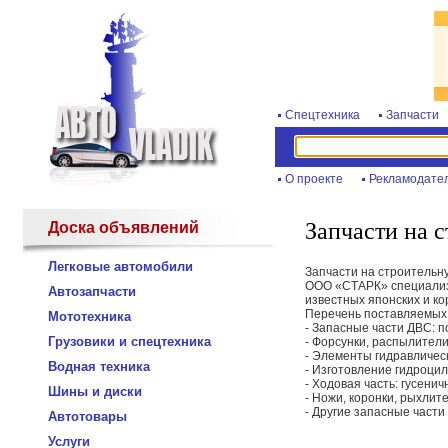
Спецтехника
Запчасти
О проекте
Рекламодате
Запчасти на 
Доска объявлений
Легковые автомобили
Запчасти на строительну
ООО «СТАРК» специализи
Автозапчасти
известных японских и ко
Перечень поставляемых 
Мототехника
- Запасные части ДВС: п
Грузовики и спецтехника
- Форсунки, распылители
- Элементы гидравличес
Водная техника
- Изготовление гидроцил
- Ходовая часть: гусени
Шины и диски
- Ножи, коронки, рыхлит
- Другие запасные части
Автотовары
Услуги