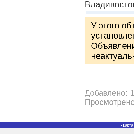
Владивосто
У этого о
установле
Объявлени
неактуаль
Добавлено: 1
Просмотрено
Карта