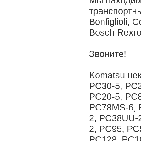
Мы находим
транспортн
Bonfiglioli, 
Bosch Rexrot
Звоните!
Komatsu не
PC30-5, PC3
PC20-5, PC8
PC78MS-6, 
2, PC38UU-
2, PC95, P
PC128, PC10