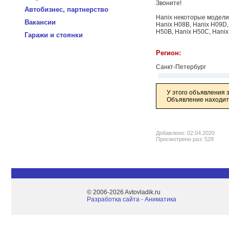
Звоните!
Автобизнес, партнерство
Hanix некоторые модели
Вакансии
Hanix H08B, Hanix H09D,
H50B, Hanix H50C, Hanix
Гаражи и стоянки
Регион:
Санкт-Петербург
У этого объявления 
Объявление находитс
Добавлено: 02.04.2020
Просмотрено раз: 528
© 2006-2026 Avtovladik.ru
Разработка сайта - Aниматика