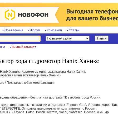
Объявления
Форум
Компании
Статьи
лям
Личный кабинет
уктор хода гидромотор Hanix Ханикс
Hanix Ханикс гидромотор мини-экскаватора Hanix Ханикс
 бортовая мини экскаватор Hanix Ханикс)
рге / Под заказ любая модификация.
 день обращения - бесплатная доставка ТК в любой город России.
хода, гидронасосы - в наличии и под заказ. Европа, США, Япония, Корея, Кит
ПЕТЕРБУРГЕ. Отправка транспортными компаниями по России.
 Seiki, KYB Kayaba, Eaton, Bosch Rexroth, Nachi, Nabtesco, Doosan, и мн. др.