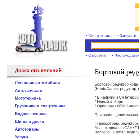
Спецтехника
Запчасти
О проекте
Рекламодате
Бортовой ред
Доска объявлений
Легковые автомобили
Бортовой редуктор хода 
(Hanix Ханикс редуктор,
Автозапчасти
* В наличии в С-Петербу
Мототехника
* Новый в сборе
Грузовики и спецтехника
* Оригинал / OEM Аналог
Водная техника
При размещении заказа в
Шины и диски
Гидромоторы, редукторы 
Мы находимся в САНКТ-
Автотовары
Bonfiglioli, Comer, Teijin
Услуги