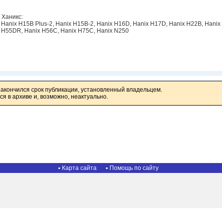
 Ханикс:
 Hanix H15B Plus-2, Hanix H15B-2, Hanix H16D, Hanix H17D, Hanix H22B, Hani
 H55DR, Hanix H56C, Hanix H75C, Hanix N250
закончился срок публикации, установленный владельцем.
я в архиве и, возможно, неактуально.
Карта сайта
Помощь по сайту