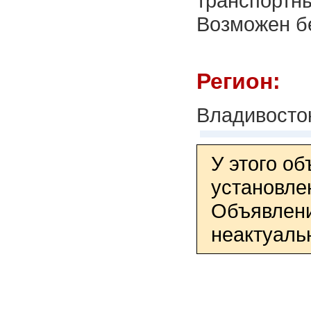
транспортн
Возможен б
Регион:
Владивосто
У этого о
установле
Объявлени
неактуаль