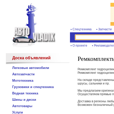
Спецтехника
Запчасти
О проекте
Рекламодате
Ремкомплект
Доска объявлений
Легковые автомобили
Ремкомплект гидроцили
Ремкомплект гидроцили
Автозапчасти
На складе представлены
Мототехника
шрусы, сальники и пр.
Грузовики и спецтехника
Мы предлагаем оригиналь
Водная техника
Осуществляем прямые по
Шины и диски
Доставка в регионы лю
Возможен безналичный р
Автотовары
Услуги