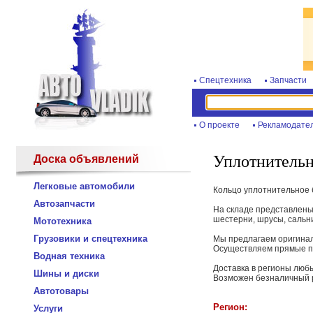
Спецтехника
Запчасти
О проекте
Рекламодате
Уплотнитель
Доска объявлений
Легковые автомобили
Кольцо уплотнительное 
Автозапчасти
На складе представлены
шестерни, шрусы, сальни
Мототехника
Грузовики и спецтехника
Мы предлагаем оригиналь
Осуществляем прямые по
Водная техника
Доставка в регионы лю
Шины и диски
Возможен безналичный р
Автотовары
Регион:
Услуги