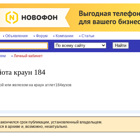
Объявления
Форум
Компании
Статьи
лям
Личный кабинет
йота краун 184
ой или железом на краун атлет184кузов
закончился срок публикации, установленный владельцем.
я в архиве и, возможно, неактуально.