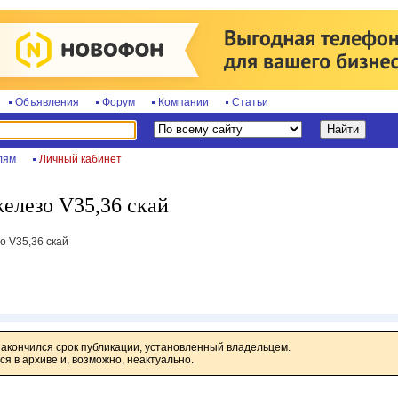
Объявления
Форум
Компании
Статьи
лям
Личный кабинет
лезо V35,36 скай
 V35,36 скай
закончился срок публикации, установленный владельцем.
я в архиве и, возможно, неактуально.