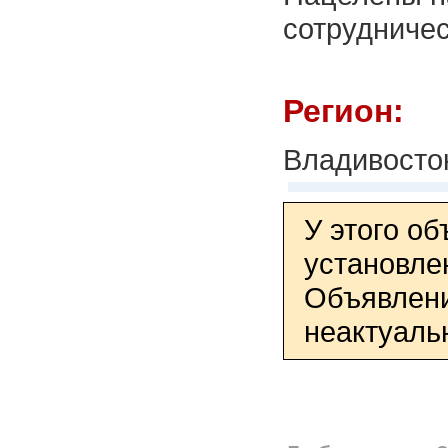
сотрудниче
Регион:
Владивосто
У этого о
установле
Объявлени
неактуаль