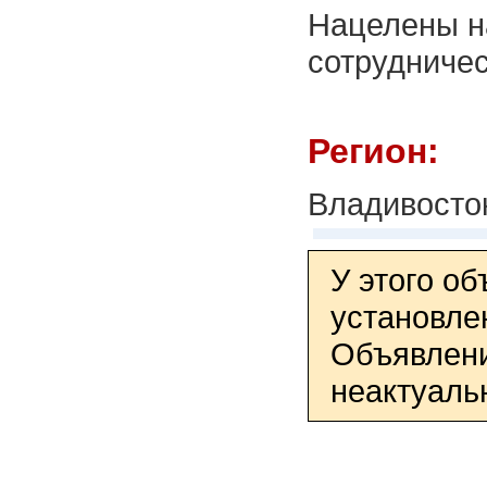
Нацелены н
сотрудниче
Регион:
Владивосто
У этого о
установле
Объявлени
неактуаль