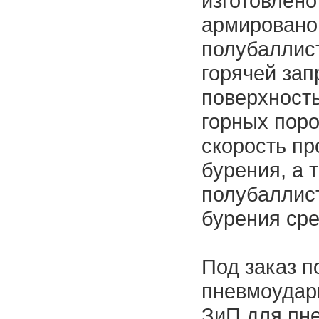
изготовлено
армировано
полубаллис
горячей за
поверхност
горных поро
скорость п
бурения, а 
полубаллис
бурения сре
Под заказ п
пневмоударн
ЗиП для пне