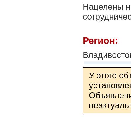
Нацелены н
сотрудниче
Регион:
Владивосто
У этого о
установле
Объявлени
неактуаль