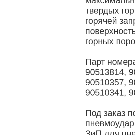
максимальн
твердых го
горячей за
поверхност
горных поро
Парт номера
90513814, 9
90510357, 9
90510341, 
Под заказ п
пневмоударн
ЗиП для пне