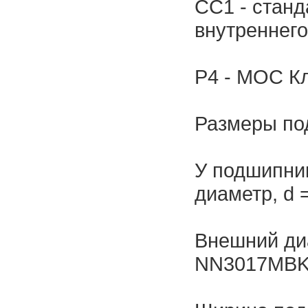
CC1 - станд
внутреннего
P4 - МОС К
Размеры п
У подшипн
диаметр, d 
Внешний ди
NN3017MBKR