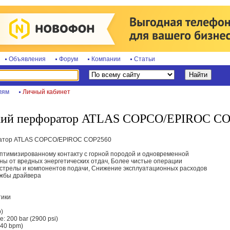
Объявления
Форум
Компании
Статьи
лям
Личный кабинет
кий перфоратор ATLAS COPCO/EPIROC CO
ратор ATLAS COPCO/EPIROC COP2560
птимизированному контакту с горной породой и одновременной
ы от вредных энергетических отдач, Более чистые операции
стрелы и компонентов подачи, Снижение эксплуатационных расходов
ужбы драйвера
тики
p)
 200 bar (2900 psi)
640 bpm)