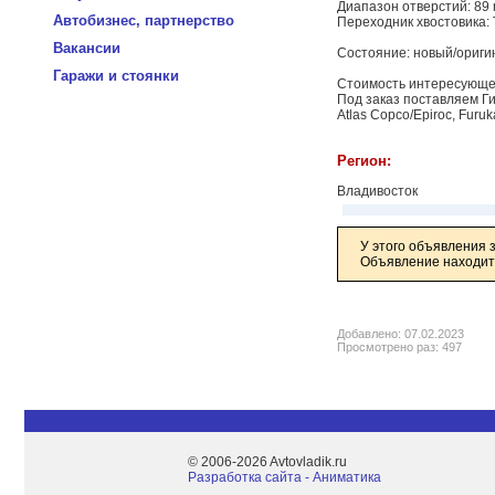
Диапазон отверстий: 89
Автобизнес, партнерство
Переходник хвостовика: 
Вакансии
Состояние: новый/ориги
Гаражи и стоянки
Стоимость интересующей
Под заказ поставляем Г
Atlas Copco/Epiroc, Furu
Регион:
Владивосток
У этого объявления 
Объявление находитс
Добавлено: 07.02.2023
Просмотрено раз: 497
© 2006-2026 Avtovladik.ru
Разработка сайта - Aниматика