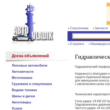
Спецтехника
Запчасти
О проекте
Рекламодате
Гидравличес
Доска объявлений
Легковые автомобили
Гидравлический перфо
Автозапчасти
Надежность благодаря о
защите бурильной машин
Мототехника
для уменьшения износа 
Грузовики и спецтехника
с увеличением срока сл
Водная техника
Технические характерис
Шины и диски
Сила удара: 24 kW (32 h
Автотовары
Гидравлическое давление:
Частота удара: 44 Hz (2
Услуги