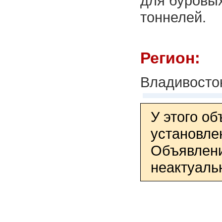
для буровых
тоннелей.
Регион:
Владивосто
У этого о
установле
Объявлени
неактуаль