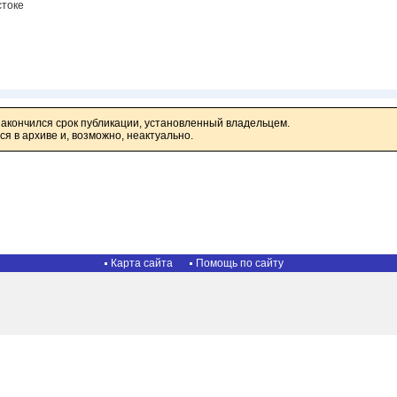
стоке
закончился срок публикации, установленный владельцем.
я в архиве и, возможно, неактуально.
Карта сайта
Помощь по сайту