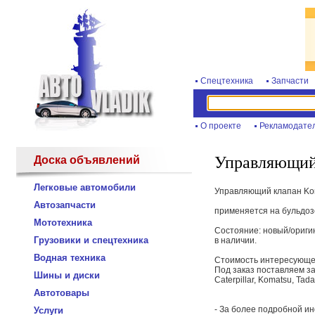
Спецтехника
Запчасти
О проекте
Рекламодате
Управляющий 
Доска объявлений
Легковые автомобили
Управляющий клапан Ko
Автозапчасти
применяется на бульдоз
Мототехника
Состояние: новый/ориги
Грузовики и спецтехника
в наличии.
Водная техника
Стоимость интересующей
Под заказ поставляем за
Шины и диски
Caterpillar, Komatsu, Tad
Автотовары
- За более подробной и
Услуги