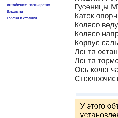
Гусеницы М
Автобизнес, партнерство
Вакансии
Каток опор
Гаражи и стоянки
Колесо вед
Колесо нап
Корпус саль
Лента остан
Лента торм
Ось коленча
Стеклоочис
У этого о
установле