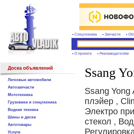
Спецтехника
Запчасти
Об
О проекте
Рекламодателям
Доска объявлений
Ssang Yo
Легковые автомобили
Автозапчасти
Ssang Yong 
Мототехника
плэйер , Cl
Грузовики и спецтехника
Электро при
Водная техника
Шины и диски
стекол , Во
Автотовары
Регулировка
Услуги