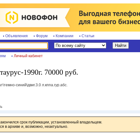
Объявления
Форум
Компании
Статьи
лям
Личный кабинет
аурус-1990г. 70000 руб.
\темно-синий\двиг.3.0 л.кппа.гур.абс.
ть
закончился срок публикации, установленный владельцем.
я в архиве и, возможно, неактуально.