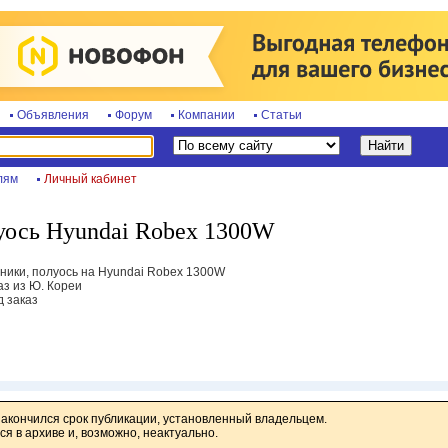
Объявления
Форум
Компании
Статьи
лям
Личный кабинет
уось Hyundai Robex 1300W
пники, полуось на Hyundai Robex 1300W
аз из Ю. Кореи
д заказ
закончился срок публикации, установленный владельцем.
я в архиве и, возможно, неактуально.