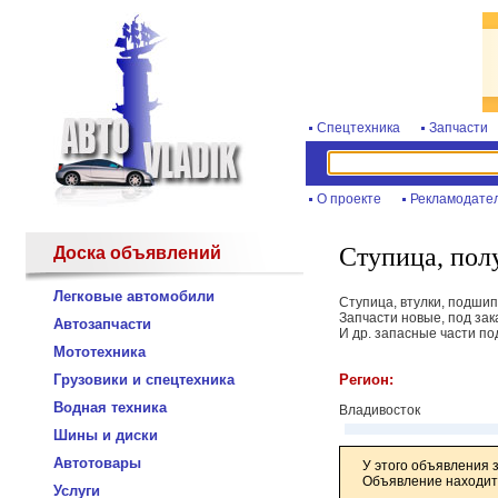
Спецтехника
Запчасти
О проекте
Рекламодате
Ступица, пол
Доска объявлений
Легковые автомобили
Ступица, втулки, подши
Запчасти новые, под зак
Автозапчасти
И др. запасные части по
Мототехника
Грузовики и спецтехника
Регион:
Водная техника
Владивосток
Шины и диски
Автотовары
У этого объявления 
Объявление находитс
Услуги