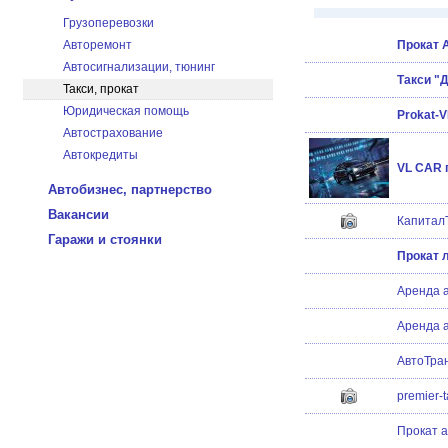
Грузоперевозки
Авторемонт
Прокат 
Автосигнализации, тюнинг
Такси "
Такси, прокат
Юридическая помощь
Prokat-
Автострахование
Автокредиты
VL CAR п
Автобизнес, партнерство
Вакансии
КапиталЪ
Гаражи и стоянки
Прокат 
Аренда а
Аренда а
АвтоТра
premier-t
Прокат а