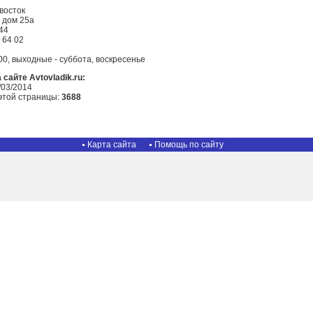
восток
 дом 25а
44
 64 02
00, выходные - суббота, воскресенье
сайте Avtovladik.ru:
/03/2014
этой страницы:
3688
Карта сайта
Помощь по сайту