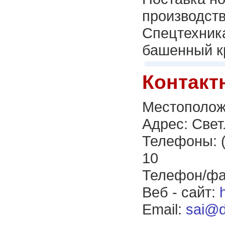
производств
Спецтехника
башенный кр
Контакт
Местополож
Адрес: Све
Телефоны: (
10
Телефон/фак
Веб - сайт:
Email:
sai@d