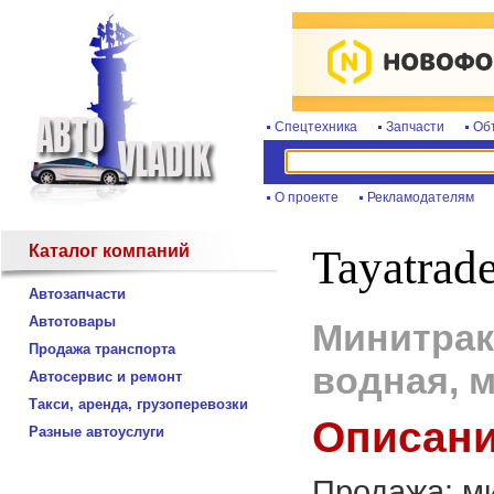
Спецтехника
Запчасти
Об
О проекте
Рекламодателям
Каталог компаний
Tayatrad
Автозапчасти
Автотовары
Минитракт
Продажа транспорта
водная, м
Автосервис и ремонт
Такси, аренда, грузоперевозки
Описани
Разные автоуслуги
Продажа: ми