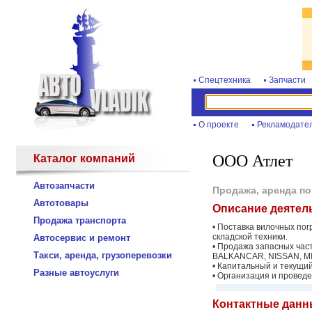
Спецтехника
Запчасти
О проекте
Рекламодате
ООО Атлет
Каталог компаний
Автозапчасти
Продажа, аренда п
Автотовары
Описание деятел
Продажа транспорта
• Поставка вилочных погр
складской техники.
Автосервис и ремонт
• Продажа запасных част
Такси, аренда, грузоперевозки
BALKANCAR, NISSAN, MI
• Капитальный и текущий
Разные автоуслуги
• Организация и проведе
Контактные данн