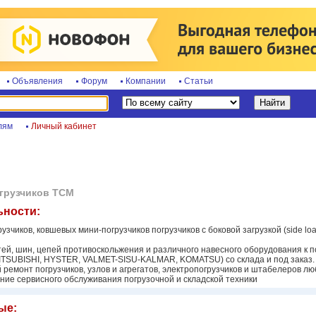
Объявления
Форум
Компании
Статьи
лям
Личный кабинет
огрузчиков TCM
ьности:
узчиков, ковшевых мини-погрузчиков погрузчиков с боковой загрузкой (side load
ей, шин, цепей противоскольжения и различного навесного оборудования к п
TSUBISHI, HYSTER, VALMET-SISU-KALMAR, KOMATSU) со склада и под заказ.
 ремонт погрузчиков, узлов и агрегатов, электропогрузчиков и штабелеров л
ние сервисного обслуживания погрузочной и складской техники
ые: