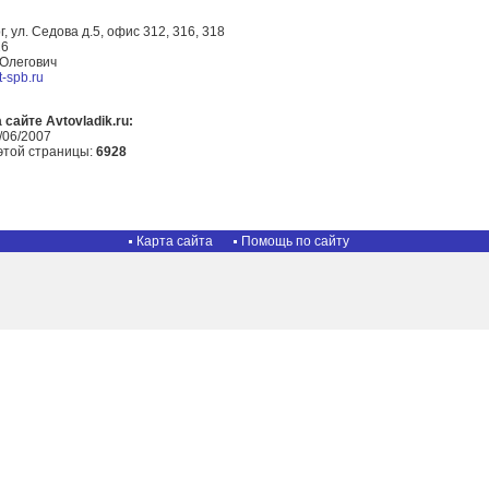
г, ул. Седова д.5, офис 312, 316, 318
26
 Олегович
t-spb.ru
сайте Avtovladik.ru:
/06/2007
этой страницы:
6928
Карта сайта
Помощь по сайту