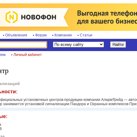
Объявления
Форум
Компании
Статьи
лям
Личный кабинет
нтр
нализаций
ьности:
фициальных установочных центров продукции компании АлармТрейд — автос
занимается установкой сигнализации Пандора и Охранных комплексов Призрак
ые:
а
36