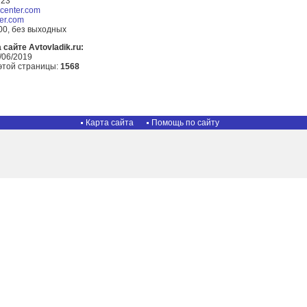
723
-center.com
er.com
:00, без выходных
сайте Avtovladik.ru:
/06/2019
этой страницы:
1568
Карта сайта
Помощь по сайту