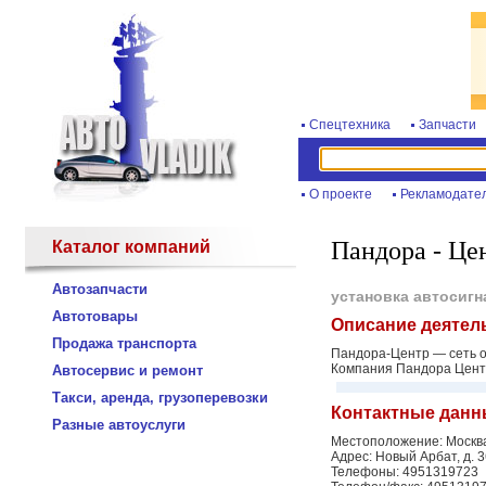
Спецтехника
Запчасти
О проекте
Рекламодате
Пандора - Це
Каталог компаний
Автозапчасти
установка автосиг
Автотовары
Описание деятел
Продажа транспорта
Пандора-Центр — сеть о
Компания Пандора Центр 
Автосервис и ремонт
Такси, аренда, грузоперевозки
Контактные данн
Разные автоуслуги
Местоположение: Москв
Адрес: Новый Арбат, д. 
Телефоны: 4951319723